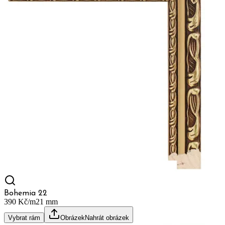
Bohemia 22
390 Kč/m
21
mm
Vybrat rám
Obrázek
Nahrát obrázek