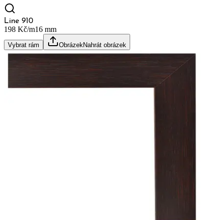
Line 910
198 Kč/m
16
mm
Vybrat rám
Obrázek
Nahrát obrázek