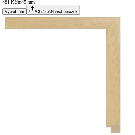
481 Kč/m
45
mm
Vybrat rám
Obrázek
Nahrát obrázek