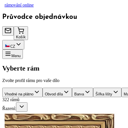
rámování
online
Průvodce objednávkou
Košík
CZ
Menu
Vyberte rám
Zvolte profil rámu pro vaše dílo
Vhodné na plátno
Obvod díla
Barva
Šířka lišty
Ma
322 rámů
Řazení: