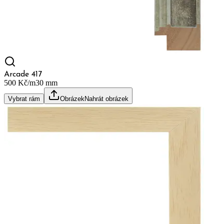
Arcade 417
500 Kč/m
30
mm
Vybrat rám
Obrázek
Nahrát obrázek