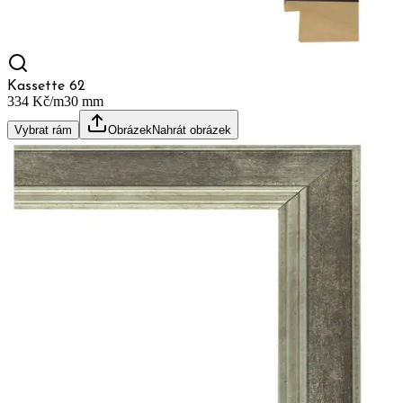
Kassette 62
334 Kč/m
30
mm
Vybrat rám
Obrázek
Nahrát obrázek