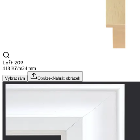
Loft 209
418 Kč/m
24
mm
Vybrat rám
Obrázek
Nahrát obrázek