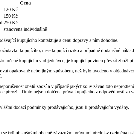
Cena
120 Kč
150 Kč
sů
250 Kč
stanovena individuálně
odávající kupujícího kontaktuje a cenu dopravy s ním dohodne.
požadavku kupujícího, nese kupující riziko a případné dodatečné nákla
to určené kupujícím v objednávce, je kupující povinen převzít zboží př
ručovat opakovaně nebo jiným způsobem, než bylo uvedeno v objednávce
.
t neporušenost obalů zboží a v případě jakýchkoliv závad toto neprodlen
ce převzít. Tímto nejsou dotčena práva kupujícího z odpovědnosti za v
zvláštní dodací podmínky prodávajícího, jsou-li prodávajícím vydány.
ění se řídí příslušnými obecně závaznými právními předpisy (zejména u