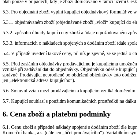
platí pouze v případech, kdy je zboží doručováno v rámci území Česk
5.3. Pro objednání zboží vyplní kupující objednávkový formulář ve
5.3.1. objednávaném zboží (objednávané zboží „vloží“ kupující do 
5.3.2. způsobu úhrady kupní ceny zboží a údaje o požadovaném způ
5.3.3. informacích o nákladech spojených s dodáním zboží (dále spol
5.4. V případě uvedení takové ceny, při níž je zjevné, že se jedná o 
5.5. Před zasláním objednávky prodávajícímu je kupujícímu umožněno 
vzniklé při zadávání dat do objednávky. Objednávku odešle kupující
správné. Prodávající neprodleně po obdržení objednávky toto obdržení
jen „elektronická adresa kupujícího“).
5.6. Smluvní vztah mezi prodávajícím a kupujícím vzniká doručením př
5.7. Kupující souhlasí s použitím komunikačních prostředků na dálku 
6. Cena zboží a platební podmínky
6.1. Cenu zboží a případné náklady spojené s dodáním zboží dle kup
Komerční banka, a.s. (dále jen „účet prodávajícího“). Variabilním sy