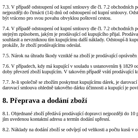
7.3. V případě odstoupení od kupní smlouvy dle čl. 7.2 obchodních 
nejpozději do čtrnácti (14) dnů od odstoupení od kupní smlouvy. Odst
být vráceno pro svou povahu obvyklou poštovní cestou.
7.4. V případě odstoupení od kupní smlouvy dle čl. 7.2 obchodních po
stejným způsobem, jakým je prodávající od kupujícího přijal. Prodávaj
souhlasit a nevzniknou tím kupujícímu další náklady. Odstoupí-li kupu
prokáže, že zboží prodávajícímu odeslal.
7.5. Nárok na úhradu škody vzniklé na zboží je prodávající oprávněn 
7.6. V případech, kdy má kupující v souladu s ustanovením § 1829 od
doby převzetí zboží kupujícím. V takovém případě vrátí prodávající 
7.7. Je-li společně se zbožím poskytnut kupujícímu dárek, je darova
darovací smlouva ohledně takového dárku účinnosti a kupující je povi
8. Přeprava a dodání zboží
8.1. Objednané zboží předává prodávající dopravci nejpozději do 10
jím uvedenou kontaktní adresu a termín dodání upřesní.
8.2. Náklady na dodání zboží se odvíjejí od velikosti a počtu kusů