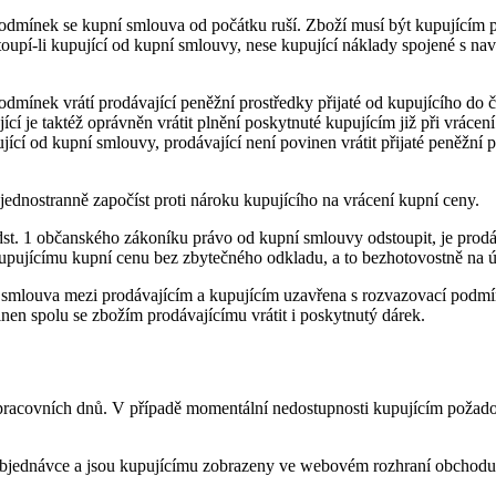
podmínek se kupní smlouva od počátku ruší. Zboží musí být kupujícím 
oupí-li kupující od kupní smlouvy, nese kupující náklady spojené s na
dmínek vrátí prodávající peněžní prostředky přijaté od kupujícího do 
ící je taktéž oprávněn vrátit plnění poskytnuté kupujícím již při vráce
jící od kupní smlouvy, prodávající není povinen vrátit přijaté peněžní 
jednostranně započíst proti nároku kupujícího na vrácení kupní ceny.
st. 1 občanského zákoníku právo od kupní smlouvy odstoupit, je prodáv
kupujícímu kupní cenu bez zbytečného odkladu, a to bezhotovostně na ú
cí smlouva mezi prodávajícím a kupujícím uzavřena s rozvazovací podm
nen spolu se zbožím prodávajícímu vrátit i poskytnutý dárek.
 pracovních dnů. V případě momentální nedostupnosti kupujícím požad
 v objednávce a jsou kupujícímu zobrazeny ve webovém rozhraní obchod