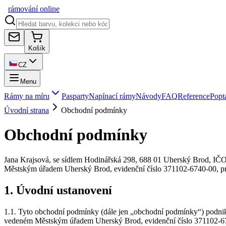
rámování
online
Košík
CZ
Menu
Rámy na míru
Pasparty
Napínací rámy
Návody
FAQ
Reference
Popt
Úvodní strana
Obchodní podmínky
Obchodní podmínky
Jana Krajsová, se sídlem Hodinářská 298, 688 01 Uherský Brod, IČ
Městským úřadem Uherský Brod, evidenční číslo 371102-6740-00, pro
1. Úvodní ustanovení
1.1. Tyto obchodní podmínky (dále jen „obchodní podmínky“) podnika
vedeném Městským úřadem Uherský Brod, evidenční číslo 371102-6740-