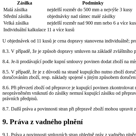
Zásilka
Podmínky
Malá zásilka
nejdelší rozměr do 500 mm a nejvýše 3 kusy
Střední zásilka
objednávky nad rámec malé zásilky
Velká zásilka
nejdelší rozměr nad 900 mm nebo 6 a více ku
Individuální kalkulace
11 a více kusů
U objednávek od 11 kusů je cena dopravy stanovena individuálně; pr
8.3. V případě, že je způsob dopravy smluven na základě zvláštního 
8.4. Je-li prodávající podle kupní smlouvy povinen dodat zboží na mís
8.5. V případě, že je z důvodů na straně kupujícího nutno zboží do
doručováním zboží, resp. náklady spojené s jiným způsobem doručení
8.6. Při převzetí zboží od přepravce je kupující povinen zkontrolova
neoprávněném vniknutí do zásilky nemusí kupující zásilku od přeprav
právních předpisů.
8.7. Další práva a povinnosti stran při přepravě zboží mohou upravit 
9. Práva z vadného plnění
9.1. Práva a povinnosti smluvních stran ohledně práv z vadného pln