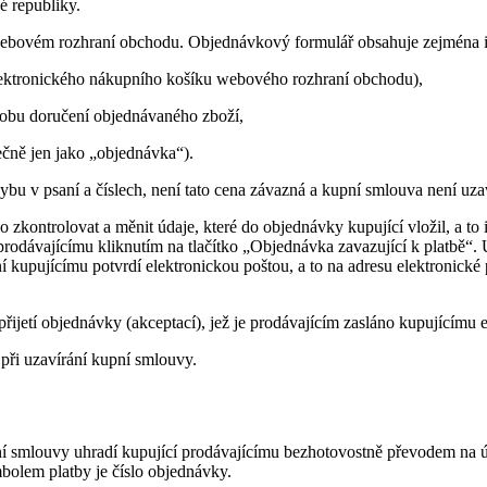
é republiky.
 webovém rozhraní obchodu. Objednávkový formulář obsahuje zejména 
elektronického nákupního košíku webového rozhraní obchodu),
sobu doručení objednávaného zboží,
ečně jen jako „objednávka“).
chybu v psaní a číslech, není tato cena závazná a kupní smlouva není uza
zkontrolovat a měnit údaje, které do objednávky kupující vložil, a to
 prodávajícímu kliknutím na tlačítko „Objednávka zavazující k platbě“
 kupujícímu potvrdí elektronickou poštou, a to na adresu elektronické
ijetí objednávky (akceptací), jež je prodávajícím zasláno kupujícímu e
při uzavírání kupní smlouvy.
ní smlouvy uhradí kupující prodávajícímu bezhotovostně převodem na 
mbolem platby je číslo objednávky.