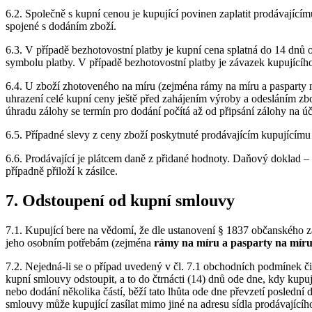
6.2. Společně s kupní cenou je kupující povinen zaplatit prodávající
spojené s dodáním zboží.
6.3. V případě bezhotovostní platby je kupní cena splatná do 14 dnů 
symbolu platby. V případě bezhotovostní platby je závazek kupujícího
6.4. U zboží zhotoveného na míru (zejména rámy na míru a pasparty n
uhrazení celé kupní ceny ještě před zahájením výroby a odesláním zb
úhradu zálohy se termín pro dodání počítá až od připsání zálohy na úč
6.5. Případné slevy z ceny zboží poskytnuté prodávajícím kupujícím
6.6. Prodávající je plátcem daně z přidané hodnoty. Daňový doklad – 
případně přiloží k zásilce.
7. Odstoupení od kupní smlouvy
7.1. Kupující bere na vědomí, že dle ustanovení § 1837 občanského 
jeho osobním potřebám (zejména
rámy na míru a pasparty na mír
7.2. Nejedná-li se o případ uvedený v čl. 7.1 obchodních podmínek č
kupní smlouvy odstoupit, a to do čtrnácti (14) dnů ode dne, kdy kupu
nebo dodání několika částí, běží tato lhůta ode dne převzetí posled
smlouvy může kupující zasílat mimo jiné na adresu sídla prodávajíc