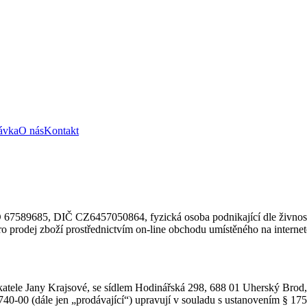
ávka
O nás
Kontakt
O 67589685, DIČ CZ6457050864, fyzická osoba podnikající dle živnos
 prodej zboží prostřednictvím on-line obchodu umístěného na interne
tele Jany Krajsové, se sídlem Hodinářská 298, 688 01 Uherský Brod, i
00 (dále jen „prodávající“) upravují v souladu s ustanovením § 1751