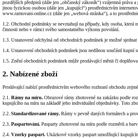
pozdějších předpisů (dále jen „občanský zákoník“) vzájemná práva a 
jinou fyzickou osobou (dále jen „kupující“) prostřednictvím interne
www.ramovani-online.cz (dále jen „webová stránka“), a to prostředn
1.2. Obchodní podmínky se nevztahují na případy, kdy osoba, která m
činnosti nebo v rámci svého samostatného výkonu povolání.
1.3. Ustanovení odchylná od obchodních podmínek je možné sjednat
1.4. Ustanovení obchodních podmínek jsou nedílnou součástí kupní 
1.5. Znění obchodních podmínek může prodávající měnit či doplňova
2. Nabízené zboží
Prodávající nabízí prostřednictvím webového rozhraní obchodu zejmén
2.1.
Rámy na míru.
Obrazové rámy zhotovené na zakázku podle rozmě
kupujícího na míru na základě jeho individuální objednávky. Toto zb
2.2.
Standardizované rámy.
Rámy v pevně daných formátech a prove
2.3.
Paspartování.
Pasparty zhotovené na míru podle rozměrů a barv
2.4.
Vzorky paspart.
Ukázkové vzorky paspart umožňující kupujícímu