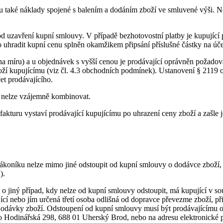
mu také náklady spojené s balením a dodáním zboží ve smluvené výši. N
od uzavření kupní smlouvy. V případě bezhotovostní platby je kupující
 uhradit kupní cenu splněn okamžikem připsání příslušné částky na úče
a míru) a u objednávek s vyšší cenou je prodávající oprávněn požadov
oží kupujícímu (viz čl. 4.3 obchodních podmínek). Ustanovení § 2119 
et prodávajícího.
u nelze vzájemně kombinovat.
fakturu vystaví prodávající kupujícímu po uhrazení ceny zboží a zašle j
zákoníku nelze mimo jiné odstoupit od kupní smlouvy o dodávce zboží
u
).
i o jiný případ, kdy nelze od kupní smlouvy odstoupit, má kupující v 
jící nebo jím určená třetí osoba odlišná od dopravce převezme zboží, 
ní dodávky zboží. Odstoupení od kupní smlouvy musí být prodávajícímu 
ího Hodinářská 298, 688 01 Uherský Brod, nebo na adresu elektronické 