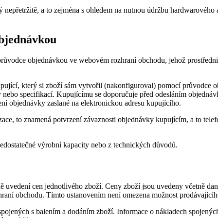
ný nepřetržitě, a to zejména s ohledem na nutnou údržbu hardwarového
objednávkou
průvodce objednávkou ve webovém rozhraní obchodu, jehož prostřednictv
upující, který si zboží sám vytvořil (nakonfiguroval) pomocí průvodce
bo specifikací. Kupujícímu se doporučuje před odesláním objednávky
ení objednávky zaslané na elektronickou adresu kupujícího.
izace, to znamená potvrzení závaznosti objednávky kupujícím, a to tele
nedostatečné výrobní kapacity nebo z technických důvodů.
ě uvedení cen jednotlivého zboží. Ceny zboží jsou uvedeny včetně dan
zhraní obchodu. Tímto ustanovením není omezena možnost prodávajícíh
 spojených s balením a dodáním zboží. Informace o nákladech spojený