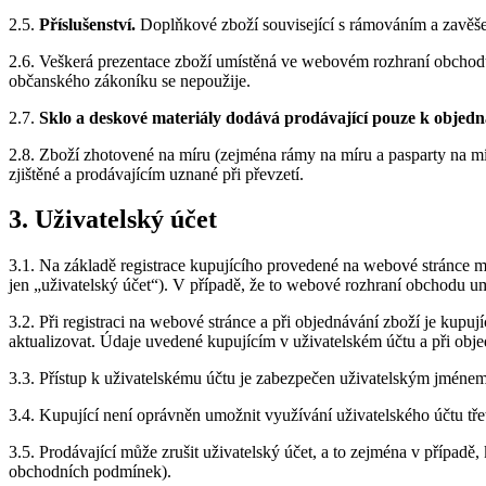
2.5.
Příslušenství.
Doplňkové zboží související s rámováním a zavěšen
2.6. Veškerá prezentace zboží umístěná ve webovém rozhraní obchodu 
občanského zákoníku se nepoužije.
2.7.
Sklo a deskové materiály dodává prodávající pouze k obje
2.8. Zboží zhotovené na míru (zejména rámy na míru a pasparty na m
zjištěné a prodávajícím uznané při převzetí.
3. Uživatelský účet
3.1. Na základě registrace kupujícího provedené na webové stránce m
jen „uživatelský účet“). V případě, že to webové rozhraní obchodu u
3.2. Při registraci na webové stránce a při objednávání zboží je kupu
aktualizovat. Údaje uvedené kupujícím v uživatelském účtu a při obj
3.3. Přístup k uživatelskému účtu je zabezpečen uživatelským jménem
3.4. Kupující není oprávněn umožnit využívání uživatelského účtu tř
3.5. Prodávající může zrušit uživatelský účet, a to zejména v případě
obchodních podmínek).