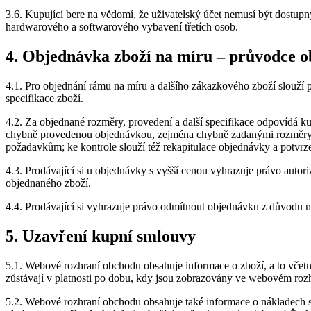
3.6. Kupující bere na vědomí, že uživatelský účet nemusí být dostup
hardwarového a softwarového vybavení třetích osob.
4. Objednávka zboží na míru – průvodce 
4.1. Pro objednání rámu na míru a dalšího zákazkového zboží slouží 
specifikace zboží.
4.2. Za objednané rozměry, provedení a další specifikace odpovídá k
chybně provedenou objednávkou, zejména chybně zadanými rozměry ne
požadavkům; ke kontrole slouží též rekapitulace objednávky a potvrz
4.3. Prodávající si u objednávky s vyšší cenou vyhrazuje právo autor
objednaného zboží.
4.4. Prodávající si vyhrazuje právo odmítnout objednávku z důvodu 
5. Uzavření kupní smlouvy
5.1. Webové rozhraní obchodu obsahuje informace o zboží, a to včetn
zůstávají v platnosti po dobu, kdy jsou zobrazovány ve webovém ro
5.2. Webové rozhraní obchodu obsahuje také informace o nákladech