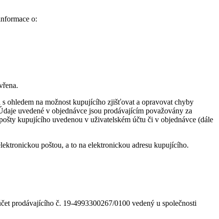
informace o:
vřena.
 i s ohledem na možnost kupujícího zjišťovat a opravovat chyby
. Údaje uvedené v objednávce jsou prodávajícím považovány za
 pošty kupujícího uvedenou v uživatelském účtu či v objednávce (dále
lektronickou poštou, a to na elektronickou adresu kupujícího.
účet prodávajícího č. 19-4993300267/0100 vedený u společnosti