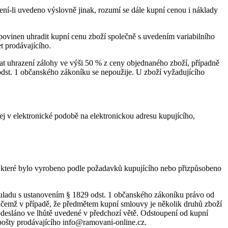
ení-li uvedeno výslovně jinak, rozumí se dále kupní cenou i náklady
 povinen uhradit kupní cenu zboží společně s uvedením variabilního
t prodávajícího.
at uhrazení zálohy ve výši 50 % z ceny objednaného zboží, případně
odst. 1 občanského zákoníku se nepoužije. U zboží vyžadujícího
ej v elektronické podobě na elektronickou adresu kupujícího,
, které bylo vyrobeno podle požadavků kupujícího nebo přizpůsobeno
souladu s ustanovením § 1829 odst. 1 občanského zákoníku právo od
přičemž v případě, že předmětem kupní smlouvy je několik druhů zboží
odesláno ve lhůtě uvedené v předchozí větě. Odstoupení od kupní
pošty prodávajícího info@ramovani-online.cz.