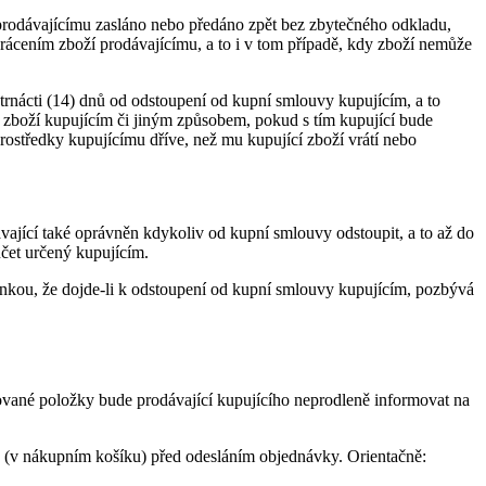
prodávajícímu zasláno nebo předáno zpět bez zbytečného odkladu,
vrácením zboží prodávajícímu, a to i v tom případě, kdy zboží nemůže
čtrnácti (14) dnů od odstoupení od kupní smlouvy kupujícím, a to
ní zboží kupujícím či jiným způsobem, pokud s tím kupující bude
prostředky kupujícímu dříve, než mu kupující zboží vrátí nebo
ající také oprávněn kdykoliv od kupní smlouvy odstoupit, a to až do
čet určený kupujícím.
ínkou, že dojde-li k odstoupení od kupní smlouvy kupujícím, pozbývá
ované položky bude prodávající kupujícího neprodleně informovat na
u (v nákupním košíku) před odesláním objednávky. Orientačně: