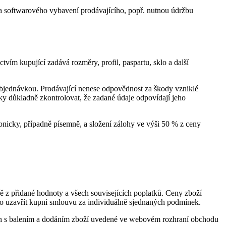
 a softwarového vybavení prodávajícího, popř. nutnou údržbu
ím kupující zadává rozměry, profil, paspartu, sklo a další
 objednávkou. Prodávající nenese odpovědnost za škody vzniklé
 důkladně zkontrolovat, že zadané údaje odpovídají jeho
fonicky, případně písemně, a složení zálohy ve výši 50 % z ceny
ě z přidané hodnoty a všech souvisejících poplatků. Ceny zboží
o uzavřít kupní smlouvu za individuálně sjednaných podmínek.
ch s balením a dodáním zboží uvedené ve webovém rozhraní obchodu