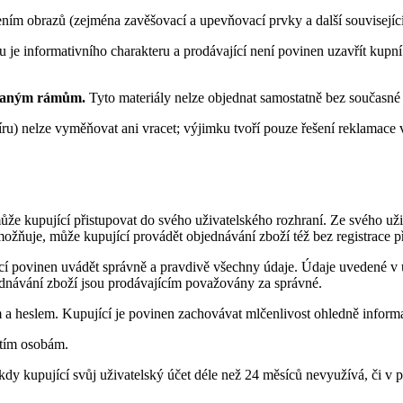
ím obrazů (zejména zavěšovací a upevňovací prvky a další související 
je informativního charakteru a prodávající není povinen uzavřít kupn
dnaným rámům.
Tyto materiály nelze objednat samostatně bez současné
íru) nelze vyměňovat ani vracet; výjimku tvoří pouze řešení reklamace
ůže kupující přistupovat do svého uživatelského rozhraní. Ze svého už
možňuje, může kupující provádět objednávání zboží též bez registrace
jící povinen uvádět správně a pravdivě všechny údaje. Údaje uvedené v 
ednávání zboží jsou prodávajícím považovány za správné.
 a heslem. Kupující je povinen zachovávat mlčenlivost ohledně informa
etím osobám.
, kdy kupující svůj uživatelský účet déle než 24 měsíců nevyužívá, či v