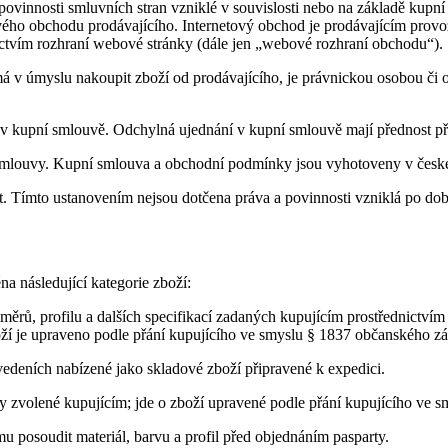
povinnosti smluvních stran vzniklé v souvislosti nebo na základě kupn
tového obchodu prodávajícího. Internetový obchod je prodávajícím prov
ictvím rozhraní webové stránky (dále jen „webové rozhraní obchodu“).
á v úmyslu nakoupit zboží od prodávajícího, je právnickou osobou či o
 v kupní smlouvě. Odchylná ujednání v kupní smlouvě mají přednost 
smlouvy. Kupní smlouva a obchodní podmínky jsou vyhotoveny v české
t. Tímto ustanovením nejsou dotčena práva a povinnosti vzniklá po do
a následující kategorie zboží:
rů, profilu a dalších specifikací zadaných kupujícím prostřednictví
oží je upraveno podle přání kupujícího ve smyslu § 1837 občanského z
deních nabízené jako skladové zboží připravené k expedici.
y zvolené kupujícím; jde o zboží upravené podle přání kupujícího ve 
 posoudit materiál, barvu a profil před objednáním pasparty.