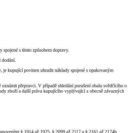
dy spojené s tímto způsobem dopravy.
i dodání.
, je kupující povinen uhradit náklady spojené s opakovaným
ě oznámit přepravci. V případě shledání porušení obalu svědčícího o
ady zboží a další práva kupujícího vyplývající z obecně závazných
stanoveními § 1914 až 1925, § 2099 až 2117 a § 2161 až 2174b