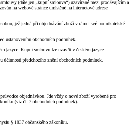
í smlouvy (dále jen „kupní smlouva“) uzavírané mezi prodávajícím a
ozován na webové stránce umístěné na internetové adrese
sobou, jež jedná při objednávání zboží v rámci své podnikatelské
před ustanoveními obchodních podmínek.
m jazyce. Kupní smlouvu lze uzavřít v českém jazyce.
bu účinnosti předchozího znění obchodních podmínek.
m průvodce objednávkou. Jde vždy o nové zboží vyrobené pro
ákoníku (viz čl. 7 obchodních podmínek).
smyslu § 1837 občanského zákoníku.