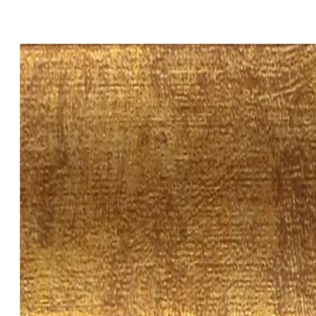
rámování
online
Košík
CZ
Menu
Rámy na míru
Pasparty
Napínací rámy
Návody
FAQ
Reference
Popt
Úvodní strana
Rámy na míru
Dřevěné
Jednoduché rámy
Zpět