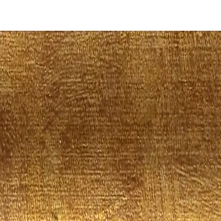
ávka
O nás
Kontakt
Natura II 316