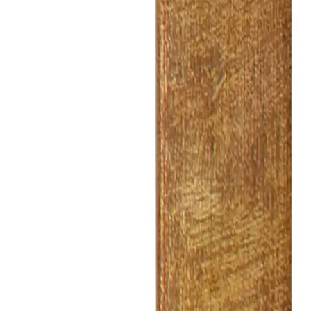
výška
lišty
33
mm