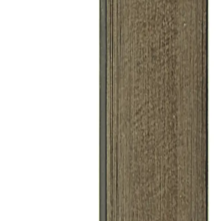
výška
lišty
23
mm