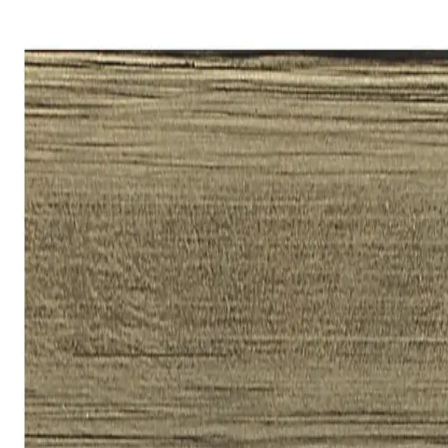
rámování
online
Košík
CZ
Menu
Rámy na míru
Pasparty
Napínací rámy
Návody
FAQ
Reference
Popt
Úvodní strana
Rámy na míru
Dřevěné
Jednoduché rámy
Zpět