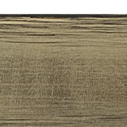
ávka
O nás
Kontakt
Corona 753