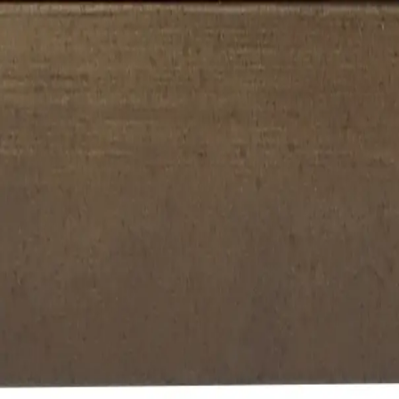
rámování
online
Košík
CZ
Menu
Rámy na míru
Pasparty
Napínací rámy
Návody
FAQ
Reference
Popt
Úvodní strana
Rámy na míru
Dřevěné
Jednoduché rámy
Zpět