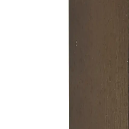
výška
lišty
18
mm