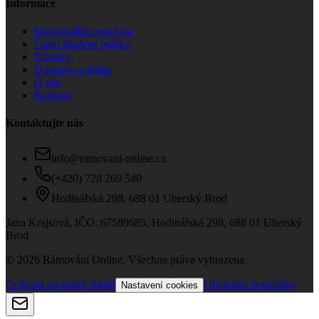
Informace
Individuální poptávka
Často kladené otázky
Návody
Doprava a platba
O nás
Kontakt
Kontaktujte nás
info@ramovani-online.cz
(+420) 728 269 540
Hodinářská 298, 688 01 Uherský Brod
Jana Krajsová
, IČO:
67589685
,
Hodinářská 298, 688 01 Uherský
Brod
© 2026 Rámování Online. Všechna práva vyhrazena.
Ochrana osobních údajů
Obchodní podmínky
Nastavení cookies