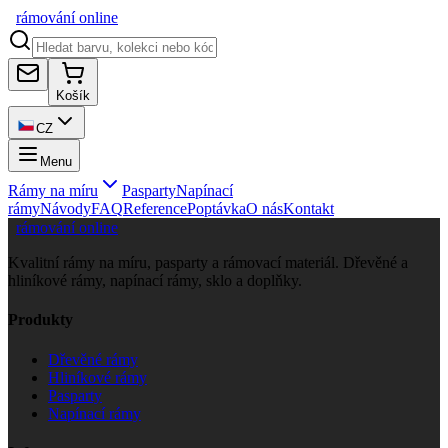
rámování
online
Košík
CZ
Menu
Rámy na míru
Pasparty
Napínací
rámy
Návody
FAQ
Reference
Poptávka
O nás
Kontakt
rámování online
Kvalitní rámy na míru, pasparty a rámovací materiál. Dřevěné a
hliníkové rámy, napínací rámy, sklo a doplňky.
Produkty
Dřevěné rámy
Hliníkové rámy
Pasparty
Napínací rámy