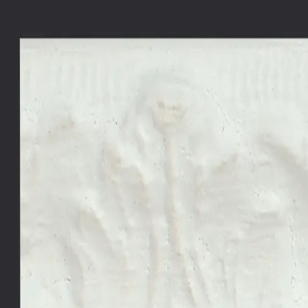
rámování
online
Košík
CZ
Menu
Rámy na míru
Pasparty
Napínací rámy
Návody
FAQ
Reference
Popt
Úvodní strana
Rámy na míru
Dřevěné
Ozdobné rámy
Ra
Zpět