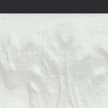
ávka
O nás
Kontakt
mzoni 11