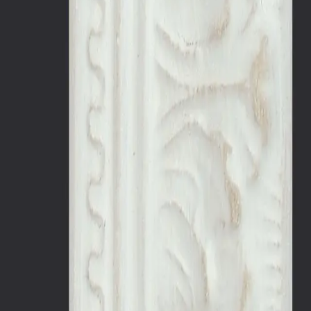
výška
lišty
31
mm